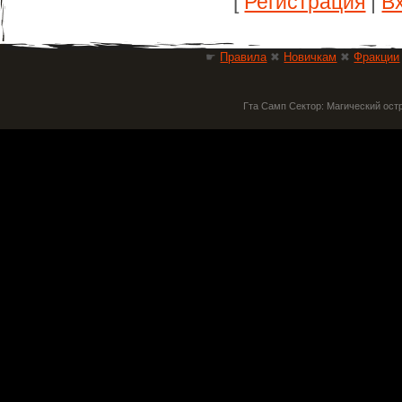
[
Регистрация
|
В
☛
Правила
✖
Новичкам
✖
Фракции
Гта Самп Сектор: Магический ост