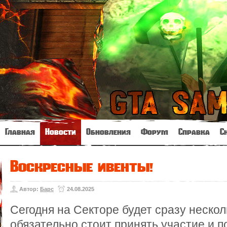
Главная
Новости
Обновления
Форум
Справка
С
Воскресные ивенты!
Автор:
Барс
24.08.2025
Сегодня на Секторе будет сразу нескол
обязательно стоит принять участие и 