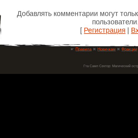
Добавлять комментарии могут толь
пользователи
[
Регистрация
|
В
☛
Правила
✖
Новичкам
✖
Фракции
Гта Самп Сектор: Магический ост