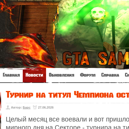
Главная
Новости
Обновления
Форум
Справка
С
Турнир на титул Чемпиона ост
Автор:
Барс
27.06.2026
Целый месяц все воевали и вот пришл
мирного дня на Секторе - турнира на т