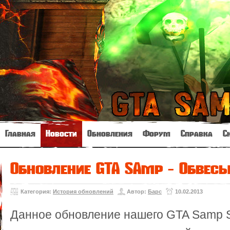
Главная
Новости
Обновления
Форум
Справка
С
Обновление GTA SAmp - Обвес
Категория:
История обновлений
Автор:
Барс
10.02.2013
Данное обновление нашего GTA Samp Se