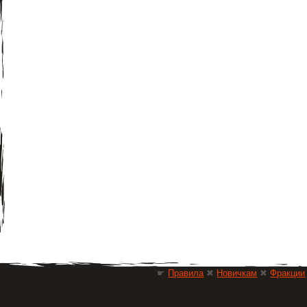
☛
Правила
✖
Новичкам
✖
Фракции