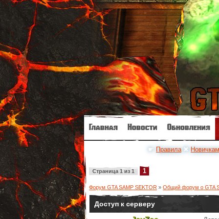
Главная
Новости
Обновления
☛
Правила
✖
Новичка
1
Страница
1
из
1
Форум GTA SAMP SEKTOR
»
Общий форум о GTA 
Доступ к серверу