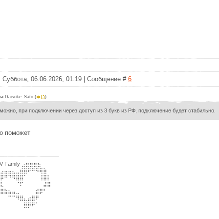
 Суббота, 06.06.2026, 01:19 | Сообщение #
6
та
Daisuke_Sato
(
)
можно, при подключении через доступ из 3 букв из РФ, подключение будет стабильно.
о поможет
V Family ⣠⣶⣶⣶⣦⠀⠀
⣠⣤⣤⣄⣀⣾⣿⠟⠛⠻⢿⣷⠀
⡿⠛⠙⠻⣿⣿⠁⠀⠀⠀⢸⣿⡇
⣇⠀⠀⠀⠈⠏⠀⠀⠀⠀⠀⣼⣿⠀
⣿⣷⣦⣤⣀⠀⠀⠀⠀⣾⡿⠃⠀
⠀⠀⠉⠉⠻⣿⣄⣴⣿⠟⠀⠀⠀
⠀⠀⠀⠀⠀⠀⣿⡿⠟⠁⠀⠀⠀⠀