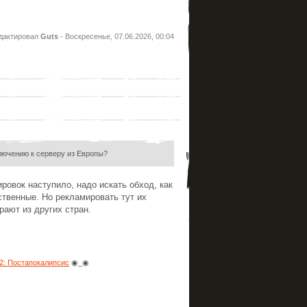
дактировал
Guts
-
Воскресенье, 07.06.2026, 00:04
ключению к серверу из Европы?
ировок наступило, надо искать обход, как
ственные. Но рекламировать тут их
рают из других стран.
: Постапокалипсис
◉_◉