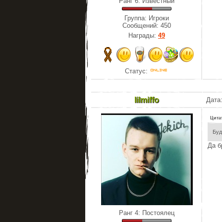
Ранг 6: Известный
Группа: Игроки
Сообщений:
450
Награды:
49
Статус:
lilmiffo
Дата:
Цита
Буд
Да б
Ранг 4: Постоялец