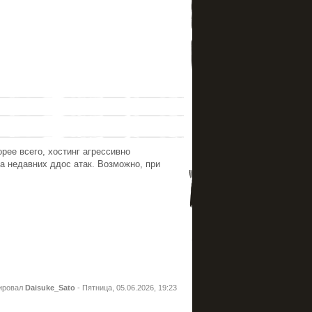
орее всего, хостинг агрессивно
а недавних ддос атак. Возможно, при
ировал
Daisuke_Sato
-
Пятница, 05.06.2026, 19:23