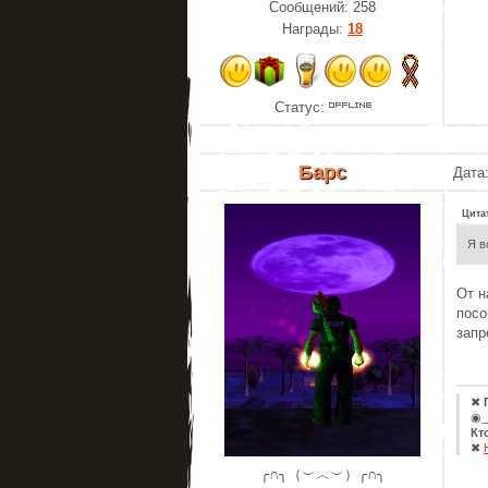
Сообщений:
258
Награды:
18
Статус:
Барс
Дата:
Цита
Я в
От н
посо
запр
✖
◉_
Кт
✖
╭∩╮（︶︿︶）╭∩╮