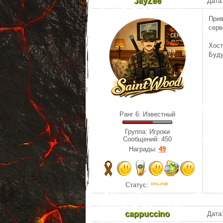
JayZee
Дата:
Прив
серв
Хост
Буду
Ранг 6: Известный
Группа: Игроки
Сообщений:
450
Награды:
49
Статус:
cappuccino
Дата: