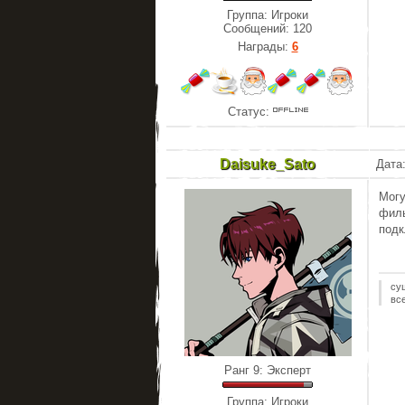
Группа: Игроки
Сообщений:
120
Награды:
6
Статус:
Daisuke_Sato
Дата:
Могу
филь
подк
су
вс
Ранг 9: Эксперт
Группа: Игроки