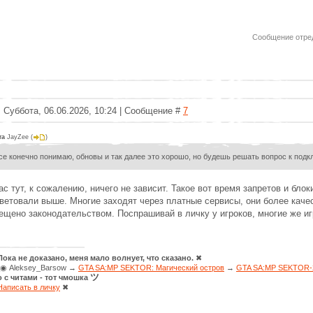
Сообщение отре
 Суббота, 06.06.2026, 10:24 | Сообщение #
7
та
JayZee
(
)
се конечно понимаю, обновы и так далее это хорошо, но будешь решать вопрос к под
ас тут, к сожалению, ничего не зависит. Такое вот время запретов и блок
ветовали выше. Многие заходят через платные сервисы, они более каче
ещено законодательством. Поспрашивай в личку у игроков, многие же иг
Пока не доказано, меня мало волнует, что сказано.
✖
◉ Aleksey_Barsow →
GTA SA:MP SEKTOR: Магический остров
→
GTA SA:MP SEKTOR-2
ツ
о с читами - тот чмошка
Написать в личку
✖