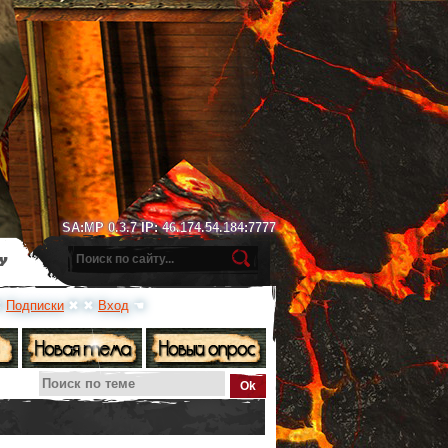
SA:MP 0.3.7 IP: 46.174.54.184:7777
у
✖
Подписки
✖ ✖
Вход
☚