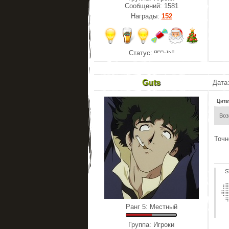
Сообщений:
1581
Награды:
152
Статус:
Guts
Дата:
Цита
Воз
Точн
⠀S
⠀⠀
⢰⣿
⢿⣿
⠀⠻
Ранг 5: Местный
⠀⠀
⠀⠀
Группа: Игроки