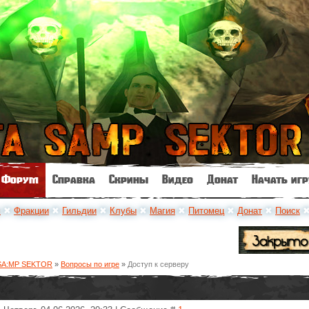
Форум
Справка
Скрины
Видео
Донат
Начать игр
м
✖
Фракции
✖
Гильдии
✖
Клубы
✖
Магия
✖
Питомец
✖
Донат
✖
Поиск
SA:MP SEKTOR
»
Вопросы по игре
»
Доступ к серверу