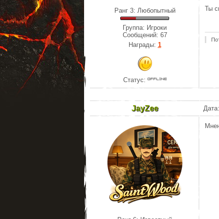
Ты с
Ранг 3: Любопытный
Группа: Игроки
Сообщений:
67
По
Награды:
1
Статус:
JayZee
Дата:
Мнен