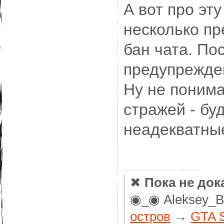
А вот про эт
несколько п
бан чата. По
предупрежден
Ну не понима
стражей - бу
неадекватны
✖
Пока не док
◉_◉ Aleksey_
остров
→
GTA 