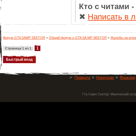
Кто с читами 
✖
Написать в л
Форум GTA SAMP SEKTOR
»
Общий форум о GTA SA:MP SEKTOR
»
Жалобы на игро
1
Страница
1
из
1
☛
Правила
✖
Новичкам
✖
Фракции
Гта Самп Сектор: Магический ост