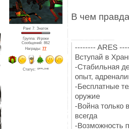
В чем правда
Ранг 7: Знаток
Группа: Игроки
Сообщений:
862
-------- ARES ----
Награды:
77
Вступай в Хран
-Стабильная де
Статус:
опыт, адренали
-Бесплатные те
оружие
-Война только 
всегда
-Возможность п