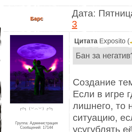
Дата: Пятниц
Барс
3
Цитата
Exposito
(
Бан за негатив
Создание тем
Если в игре 
лишнего, то 
╭∩╮（︶︿︶）╭∩╮
ситуацию, ес
Группа: Администрация
усугублять её
Сообщений:
17144