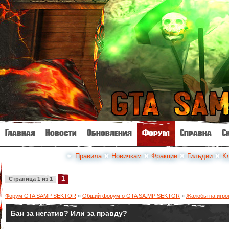
Главная
Новости
Обновления
Форум
Справка
С
☛
Правила
✖
Новичкам
✖
Фракции
✖
Гильдии
✖
К
1
Страница
1
из
1
Форум GTA SAMP SEKTOR
»
Общий форум о GTA SA:MP SEKTOR
»
Жалобы на игро
Бан за негатив? Или за правду?