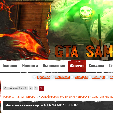
Главная
Новости
Обновления
Форум
Справка
С
☛
Правила
✖
Новичкам
✖
Фракции
✖
Гильдии
✖
К
2
Страница
2
из
2
«
1
Форум GTA SAMP SEKTOR
»
Общий форум о GTA SA:MP SEKTOR
»
Советы и инстр
Интерактивная карта GTA SAMP SEKTOR