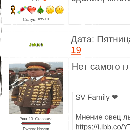
Статус:
Дата: Пятниц
Jekich
19
Нет самого г
SV Family ❤
Мнение овец ль
Ранг 10: Старожил
https://i.ibb.co
Группа: Игроки