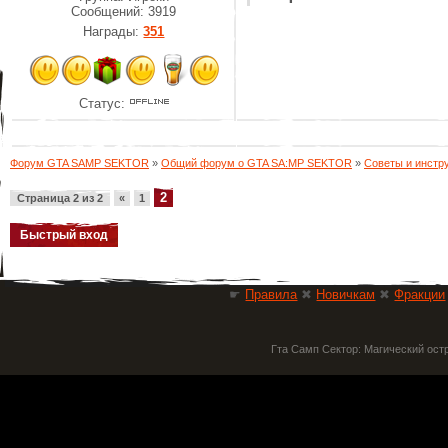
Сообщений:
3919
Награды:
351
Статус:
Форум GTA SAMP SEKTOR
»
Общий форум о GTA SA:MP SEKTOR
»
Советы и инстр
2
Страница
2
из
2
«
1
☛
Правила
✖
Новичкам
✖
Фракции
Гта Самп Сектор: Магический ост